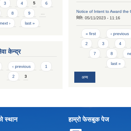
3
4
5
6
Notice of Intent to Award the
8
9
…
मिति:
05/11/2023 - 11:16
next ›
last »
Pages
« first
‹ previous
2
3
4
वा केन्द्र
7
8
ne
last »
‹ previous
1
2
3
अन्य
को स्थान
हाम्रो फेसबुक पेज