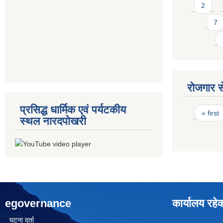
2
7
रोजगार से
प्रसिद्ध धार्मिक एवं पर्यटकीय
Pages
« first
स्थल नारदपोखरी
egovernance
कार्यालय रहे
घटना दर्ता