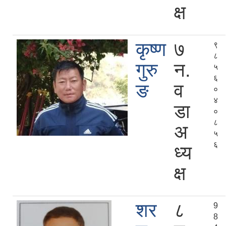
क्ष
कृष्ण
७
९
८
गुरु
न.
५
६
ङ
व
०
४
डा
०
८
अ
५
६
ध्य
क्ष
शर
८
9
8