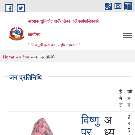
Skip to main content
बारपाक सुलिकोट गाउँपालिका गाउँ कार्यपालिकाको
कार्यालय
"नतिजामुखी प्रशासन : समृधि र सुशासन"
You are here
Home
»
परिचय
» जन प्रतिनिधि
जन प्रतिनिधि
ई
फो
मे
न
ल
नं
विष्णु
अ
9
8
प्र
ध्य
5