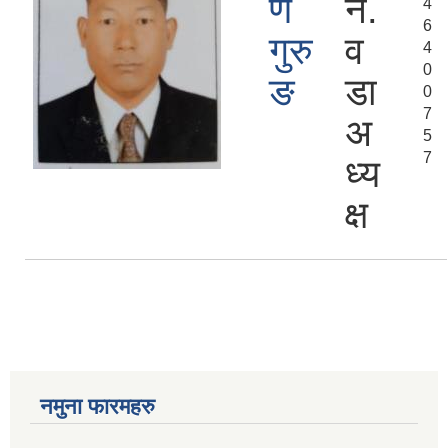
ण
न.
4
6
गुरु
व
4
0
ङ
डा
0
7
अ
5
7
ध्य
क्ष
नमुना फारमहरु