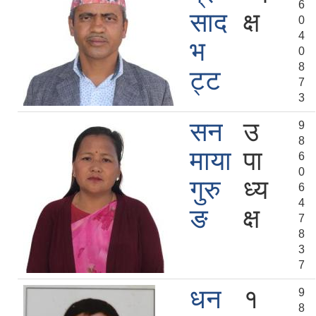
6
साद
क्ष
0
4
भ
0
8
ट्ट
7
3
सन
उ
9
8
माया
पा
6
0
गुरु
ध्य
6
4
ङ
क्ष
7
8
3
7
धन
१
9
8