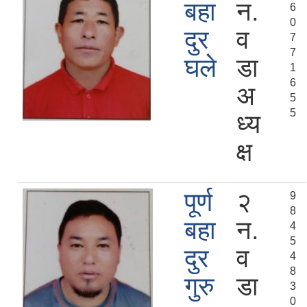
बहा
न.
6
0
दुर
व
7
7
घले
डा
1
6
अ
5
5
ध्य
क्ष
पूर्ण
२
9
8
बहा
न.
4
5
दुर
व
4
8
गुरु
डा
3
0