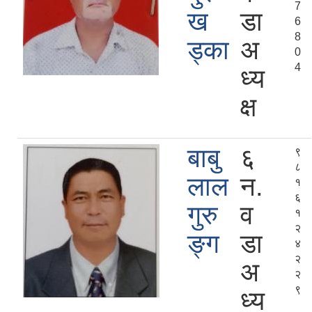
7
ख
डा
6
8
ड्का
अ
0
4
ध्य
क्ष
बाबु
६
९
८
लाल
न.
१
६
गुरु
व
१
२
ङ्ग
डा
४
२
अ
२
९
ध्य