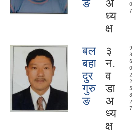
ङ
अ
0
7
ध्य
क्ष
बल
३
9
8
बहा
न.
6
0
दुर
व
2
2
गुरु
डा
5
8
ङ
अ
2
7
ध्य
क्ष