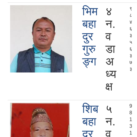
भिम
४
९
८
बहा
न.
४
६
दुर
व
३
५
गुरु
डा
६
३
ङ्ग
अ
७
३
ध्य
क्ष
शिब
५
9
8
बहा
न.
1
3
दुर
व
1