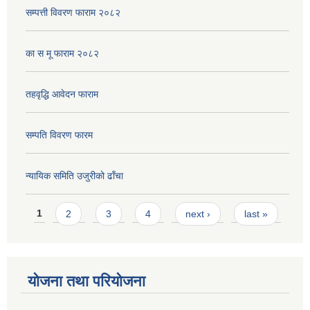
सम्पत्ती विवरण फाराम २०८२
का स मू फाराम २०८२
तहवृद्धि आवेदन फाराम
सम्पति विवरण फारम
न्यायिक समिति उजुरीको ढाँचा
Pages
1
2
3
4
next ›
last »
योजना तथा परियोजना