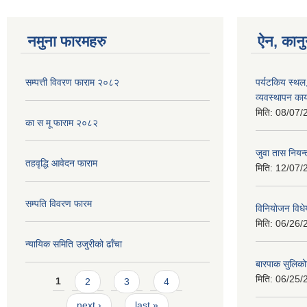
नमुना फारमहरु
ऐन, कानु
सम्पत्ती विवरण फाराम २०८२
पर्यटकिय स्थल
व्यवस्थापन कार
मिति:
08/07/
का स मू फाराम २०८२
जुवा तास निय
तहवृद्धि आवेदन फाराम
मिति:
12/07/
सम्पति विवरण फारम
विनियोजन विध
मिति:
06/26/
न्यायिक समिति उजुरीको ढाँचा
बारपाक सुलिको
Pages
मिति:
06/25/
1
2
3
4
next ›
last »