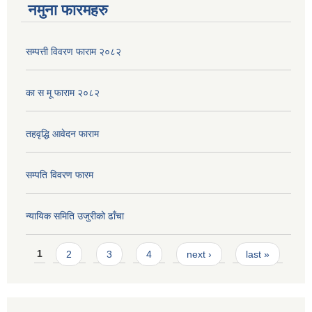
नमुना फारमहरु
सम्पत्ती विवरण फाराम २०८२
का स मू फाराम २०८२
तहवृद्धि आवेदन फाराम
सम्पति विवरण फारम
न्यायिक समिति उजुरीको ढाँचा
Pages
1
2
3
4
next ›
last »