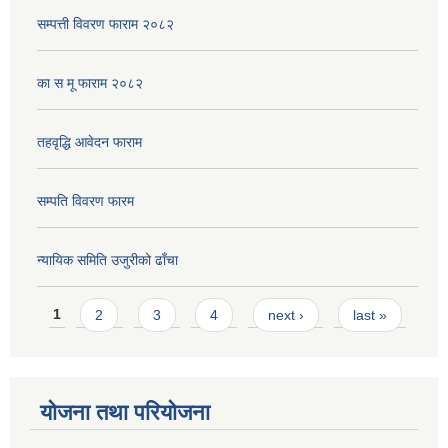
सम्पत्ती विवरण फाराम २०८२
का स मू फाराम २०८२
तहवृद्धि आवेदन फाराम
सम्पति विवरण फारम
न्यायिक समिति उजुरीको ढाँचा
Pages
1
2
3
4
next ›
last »
योजना तथा परियोजना