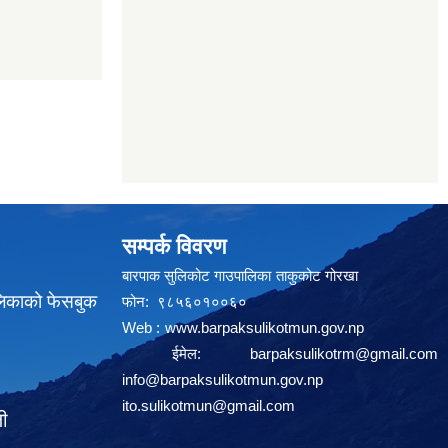
सम्पर्क विवरण
बारपाक सुलिकोट गाउपालिका ताकुकोट गोरखा
लिकाको फेसबुक
फोन: ९८५६०१००६०
Web :
www.barpaksulikotmun.gov.np
ईमेल:
barpaksulikotrm@gmail.com
info@barpaksulikotmun.gov.np
ito.sulikotmun@gmail.com
ली