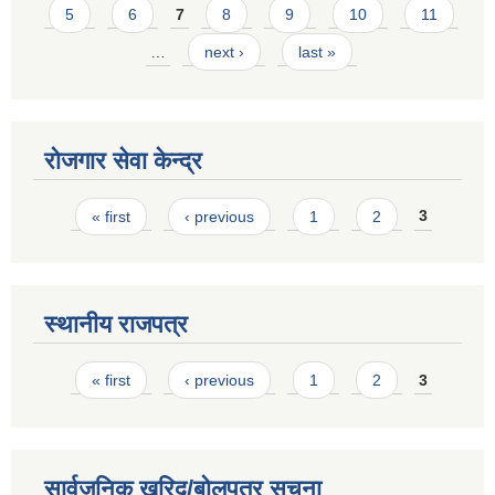
5
6
7
8
9
10
11
…
next ›
last »
रोजगार सेवा केन्द्र
Pages
« first
‹ previous
1
2
3
स्थानीय राजपत्र
Pages
« first
‹ previous
1
2
3
सार्वजनिक खरिद/बोलपत्र सूचना