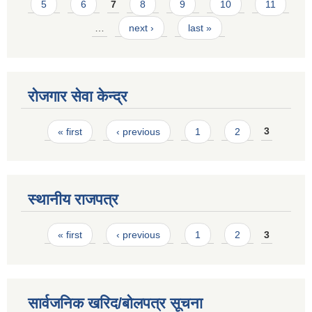
5
6
7
8
9
10
11
…
next ›
last »
रोजगार सेवा केन्द्र
Pages
« first
‹ previous
1
2
3
स्थानीय राजपत्र
Pages
« first
‹ previous
1
2
3
सार्वजनिक खरिद/बोलपत्र सूचना