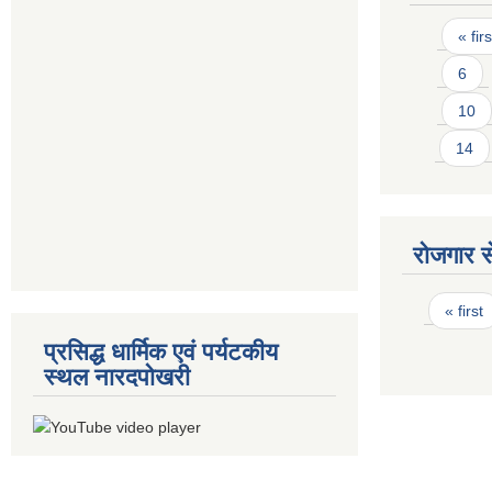
Pages
« firs
6
10
14
रोजगार से
Pages
« first
प्रसिद्ध धार्मिक एवं पर्यटकीय
स्थल नारदपोखरी