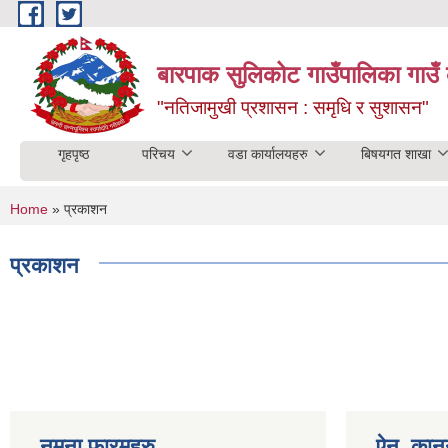
Skip to main content
बारपाक सुलिकोट गाउँपालिका गाउँ 
"नतिजामुखी प्रशासन : समृधि र सुशासन"
गृहपृष्ठ
परिचय
वडा कार्यालयहरु
बिषयगत शाखा
You are here
Home
» प्रकाशन
प्रकाशन
Pages
नमुना फारमहरु
ऐन, कानु