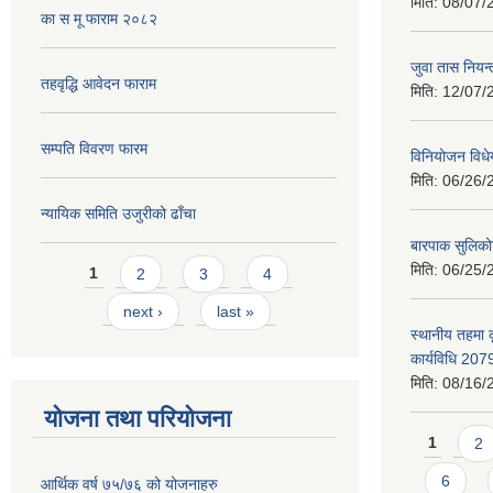
मिति:
08/07/
का स मू फाराम २०८२
जुवा तास निय
तहवृद्धि आवेदन फाराम
मिति:
12/07/
सम्पति विवरण फारम
विनियोजन विध
मिति:
06/26/
न्यायिक समिति उजुरीको ढाँचा
बारपाक सुलिको
Pages
मिति:
06/25/
1
2
3
4
next ›
last »
स्थानीय तहमा 
कार्यविधि 207
मिति:
08/16/
योजना तथा परियोजना
Pages
1
2
6
आर्थिक वर्ष ७५/७६ को योजनाहरु