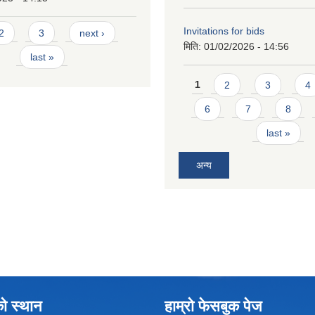
Invitations for bids
2
3
next ›
मिति:
01/02/2026 - 14:56
last »
Pages
1
2
3
4
6
7
8
last »
अन्य
को स्थान
हाम्रो फेसबुक पेज