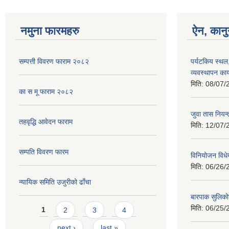
नमुना फारमहरु
ऐन, कानु
सम्पत्ती विवरण फाराम २०८२
पर्यटकिय स्थल
व्यवस्थापन कार
मिति:
08/07/
का स मू फाराम २०८२
जुवा तास निय
तहवृद्धि आवेदन फाराम
मिति:
12/07/
सम्पति विवरण फारम
विनियोजन विध
मिति:
06/26/
न्यायिक समिति उजुरीको ढाँचा
बारपाक सुलिको
Pages
मिति:
06/25/
1
2
3
4
next ›
last »