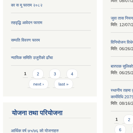
मिति:
08/07/
का स मू फाराम २०८२
जुवा तास निय
तहवृद्धि आवेदन फाराम
मिति:
12/07/
सम्पति विवरण फारम
विनियोजन विध
मिति:
06/26/
न्यायिक समिति उजुरीको ढाँचा
बारपाक सुलिको
Pages
मिति:
06/25/
1
2
3
4
next ›
last »
स्थानीय तहमा 
कार्यविधि 207
मिति:
08/16/
योजना तथा परियोजना
Pages
1
2
6
आर्थिक वर्ष ७५/७६ को योजनाहरु