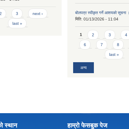
बोलपत्र स्वीकृत गर्ने आशयको सूचना
2
3
next ›
मिति:
01/13/2026 - 11:04
last »
Pages
1
2
3
4
6
7
8
last »
अन्य
को स्थान
हाम्रो फेसबुक पेज