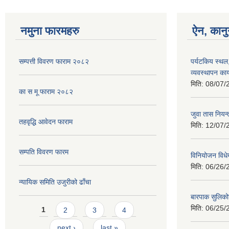
नमुना फारमहरु
ऐन, कानु
सम्पत्ती विवरण फाराम २०८२
पर्यटकिय स्थल
व्यवस्थापन कार
मिति:
08/07/
का स मू फाराम २०८२
जुवा तास निय
तहवृद्धि आवेदन फाराम
मिति:
12/07/
सम्पति विवरण फारम
विनियोजन विध
मिति:
06/26/
न्यायिक समिति उजुरीको ढाँचा
बारपाक सुलिको
Pages
मिति:
06/25/
1
2
3
4
next ›
last »