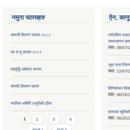
नमुना फारमहरु
ऐन, कानु
सम्पत्ती विवरण फाराम २०८२
पर्यटकिय स्थल
व्यवस्थापन कार
मिति:
08/07/
का स मू फाराम २०८२
जुवा तास निय
तहवृद्धि आवेदन फाराम
मिति:
12/07/
सम्पति विवरण फारम
विनियोजन विध
मिति:
06/26/
न्यायिक समिति उजुरीको ढाँचा
बारपाक सुलिको
Pages
मिति:
06/25/
1
2
3
4
next ›
last »