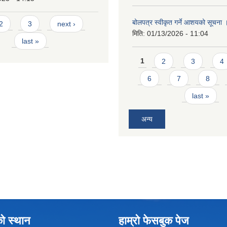
बोलपत्र स्वीकृत गर्ने आशयको सूचना
2
3
next ›
मिति:
01/13/2026 - 11:04
last »
Pages
1
2
3
4
6
7
8
last »
अन्य
को स्थान
हाम्रो फेसबुक पेज