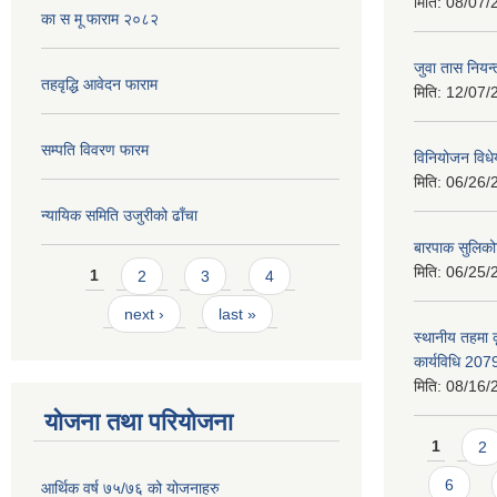
मिति:
08/07/
का स मू फाराम २०८२
जुवा तास निय
तहवृद्धि आवेदन फाराम
मिति:
12/07/
सम्पति विवरण फारम
विनियोजन विध
मिति:
06/26/
न्यायिक समिति उजुरीको ढाँचा
बारपाक सुलिको
Pages
मिति:
06/25/
1
2
3
4
next ›
last »
स्थानीय तहमा 
कार्यविधि 207
मिति:
08/16/
योजना तथा परियोजना
Pages
1
2
6
आर्थिक वर्ष ७५/७६ को योजनाहरु