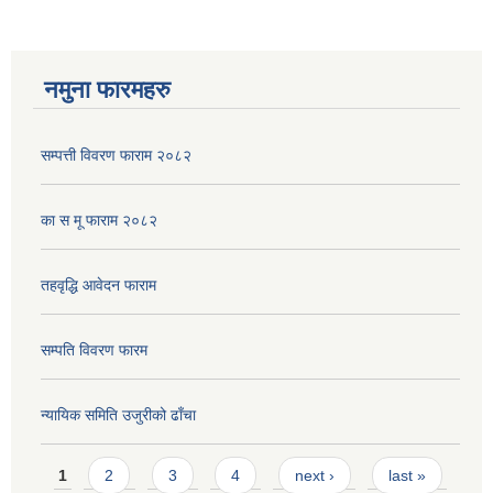
नमुना फारमहरु
सम्पत्ती विवरण फाराम २०८२
का स मू फाराम २०८२
तहवृद्धि आवेदन फाराम
सम्पति विवरण फारम
न्यायिक समिति उजुरीको ढाँचा
Pages
1
2
3
4
next ›
last »