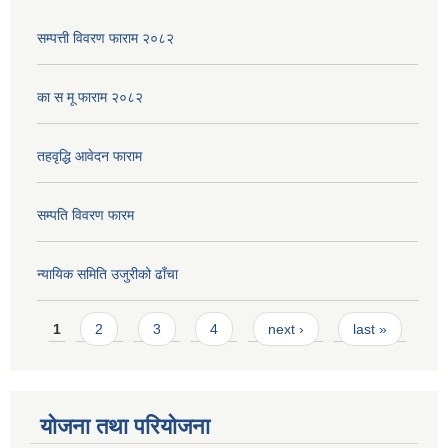
सम्पत्ती विवरण फाराम २०८२
का स मू फाराम २०८२
तहवृद्धि आवेदन फाराम
सम्पति विवरण फारम
न्यायिक समिति उजुरीको ढाँचा
Pages
1
2
3
4
next ›
last »
योजना तथा परियोजना