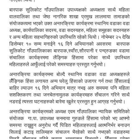
बारपाक सुलिकोट गाँउपालिका उपाध्यक्षको अध्यक्षता साथै महिला
वालवालिका तथा जेष्ठ नागरिक शाखा प्रमुख लालमाया तामाङको
संयोजकत्वमा भएको उक्त अन्तरक्रिया कार्यक्रमा स्थानिय वडाका वडा
अध्यक्ष, कार्यपालिका सदस्य, वडा सदस्यहरु, महिला समुहका सदस्यहरु
र अन्य महिला सहभागिहरुको उपस्थिति रहेको थियो। नोभेम्बर २५ देखि
डिसेम्बर १० सम्म मनाईने १६ दिने अभियानको अवसरमा बारपाक
सुलिकोट गाँउपालिकाका बारपाक,स्वाँरा,सौरपानी र पन्द्रुङका वडामा
संचालित कार्यक्रममा लैङ्गिक हिंसामा परेका साथै उपस्थित
महिलाहरुले आफुँलाई परेको समस्याहरु प्रस्तुत गर्नुभयो।
अन्तरक्रिया कार्यक्रममा बोल्दै स्थानिय वडाका वडा अध्यक्षहरुले
लैँङ्गिक हिंसा लगायत अन्य घरेलु हिंसाको उजागर गर्न तथा हिँसालाई
बाहिर ल्याउन १६ दिने अभियान मात्र नभइ अरु समयमा पनि महिला
सशक्तिकरण तथा जनचेतनामुलक कार्यक्रमहरु सँचालन गरिने साथै
नडराई त्यस्ता घटनाहरुको बारेमा खुलेर प्रस्तुत हुन आग्रह गर्नुभयो।
अन्तरक्रिया कार्यक्रमको अध्यक्ष एवम गाँउपालिका न्यायिक समितिको
संयोजक गा.पा. उपाध्यक्ष सनमाया गुरुङले हिंसामा परेको भए आफ्नो
समस्या राख्नुहुन अनुरोध गर्दै पिडित महिलाहरुलाई आत्मनिर्भर बनाउन
सिलाई कटाइ तालिमहरु संचालन भैरहेको साथै नभएको वडाहरुमा
छिट्टै सँचालन गरिने कुरामा आस्वासन दिनुभयो। हिँसामा परेका