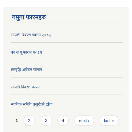
नमुना फारमहरु
सम्पत्ती विवरण फाराम २०८२
का स मू फाराम २०८२
तहवृद्धि आवेदन फाराम
सम्पति विवरण फारम
न्यायिक समिति उजुरीको ढाँचा
Pages
1
2
3
4
next ›
last »