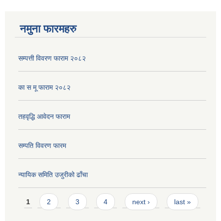
नमुना फारमहरु
सम्पत्ती विवरण फाराम २०८२
का स मू फाराम २०८२
तहवृद्धि आवेदन फाराम
सम्पति विवरण फारम
न्यायिक समिति उजुरीको ढाँचा
Pages
1
2
3
4
next ›
last »