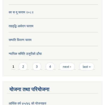
का स मू फाराम २०८२
तहवृद्धि आवेदन फाराम
सम्पति विवरण फारम
न्यायिक समिति उजुरीको ढाँचा
Pages
1
2
3
4
next ›
last »
योजना तथा परियोजना
आर्थिक वर्ष ७५/७६ को योजनाहरु