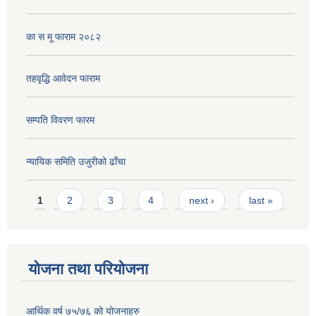
का स मू फाराम २०८२
तहवृद्धि आवेदन फाराम
सम्पति विवरण फारम
न्यायिक समिति उजुरीको ढाँचा
Pages
1
2
3
4
next ›
last »
योजना तथा परियोजना
आर्थिक वर्ष ७५/७६ को योजनाहरु