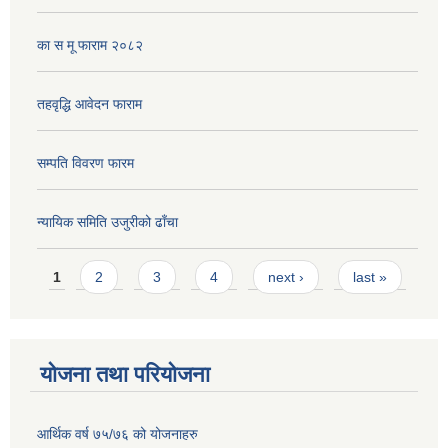
का स मू फाराम २०८२
तहवृद्धि आवेदन फाराम
सम्पति विवरण फारम
न्यायिक समिति उजुरीको ढाँचा
Pages
1
2
3
4
next ›
last »
योजना तथा परियोजना
आर्थिक वर्ष ७५/७६ को योजनाहरु